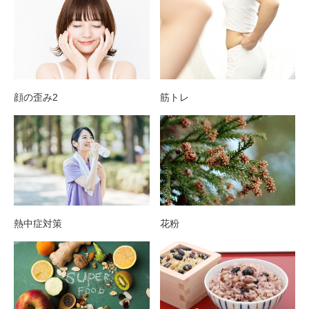
顔の歪み2
筋トレ
熱中症対策
花粉