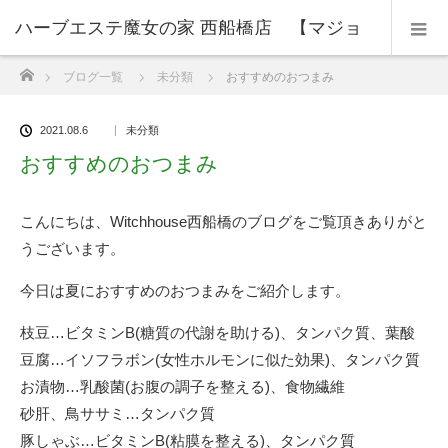
ハーブエステ魔女の家 西船橋店 【マジョ
ホーム
ブログ一覧
未分類
おすすめのおつまみ
ノイエニシフナバシ】
2021.08.6
未分類
おすすめのおつまみ
こんにちは、Witchhouse西船橋のブログをご覧頂きありがと
うございます。
今日は夏におすすめのおつまみをご紹介します。
枝豆…ビタミンB(糖質の代謝を助ける)、タンパク質、葉酸
豆腐…イソフラボン(女性ホルモンに似た効果)、タンパク質
お漬物…乳酸菌(お腹の調子を整える)、食物繊維
砂肝、鳥ササミ…タンパク質
豚しゃぶ…ビタミンB(粘膜を整える)、タンパク質